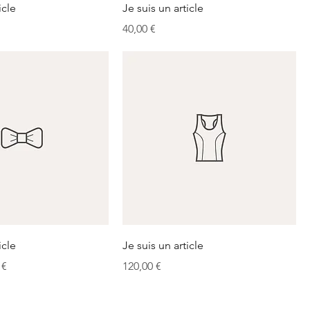
icle
Je suis un article
Prix
40,00 €
icle
Je suis un article
onnel
Prix
 €
120,00 €