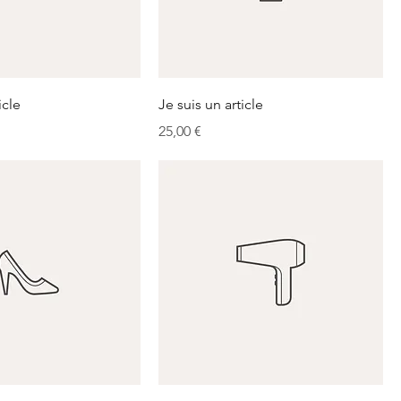
icle
Je suis un article
Prix
25,00 €