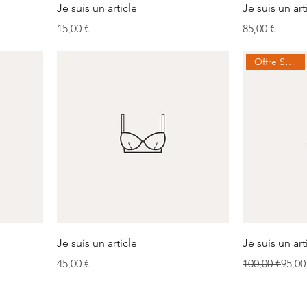
Je suis un article
Je suis un art
Prix
Prix
15,00 €
85,00 €
Offre Spéciale
Je suis un article
Je suis un art
Prix
Prix original
Prix promoti
45,00 €
100,00 €
95,00
©2025 par PROGRESCIME. Créé avec Wix.com