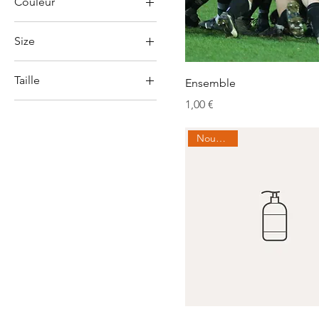
Couleur
Size
Large
Taille
Ensemble
One size
Prix
1,00 €
Large
Small
Medium
Nouveauté
Small