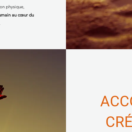
ion physique,
humain au cœur du
.
ACC
CRÉ