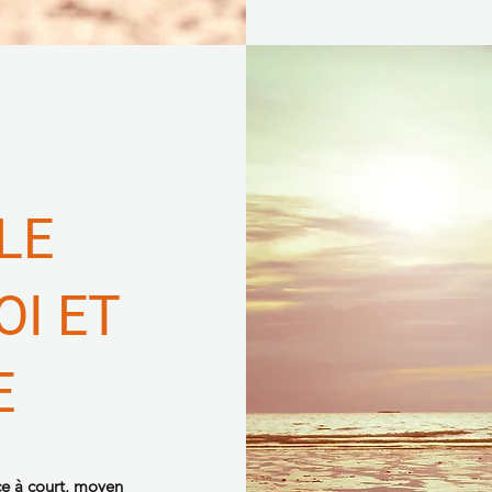
LE
OI ET
E
e à court, moyen