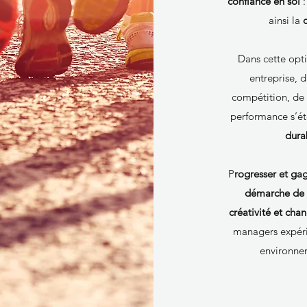
confiance en soi
:
ainsi la
Dans cette opti
entreprise, d
compétition, de 
performance s’ét
durab
P
rogresser et ga
démarche de r
créativité et ch
managers expéri
environnem