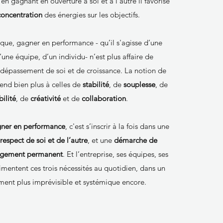
 en gagnant en ouverture à soi et à l’autre il favorise
concentration
des énergies sur les objectifs.
que, gagner en performance - qu’il s'agisse d’une
’une équipe, d’un individu- n’est plus affaire de
dépassement de soi et de croissance. La notion de
end bien plus à celles de
stabilité
, de
souplesse
, de
ilité
, de
créativité
et de
collaboration
.
gner en performance
, c'est s’inscrir à la fois dans une
espect de soi et de l’autre
, et une
démarche de
angement permanent
. Et l’entreprise, ses équipes, ses
mentent ces trois nécessités au quotidien, dans un
ent plus imprévisible et systémique encore.