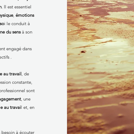
n
. Il est essentiel
ysique
,
émotions
so
i le conduit à
ne du sens
à son
ment engagé dans
ctifs .
e au travail
, de
ession constante,
professionnel sont
ngagement
, une
ie au travai
l et, en
n besoin à écouter