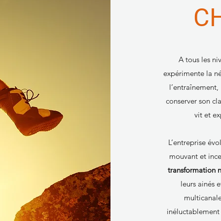
C
A tous les ni
expérimente la né
l’entraînement, 
conserver son cla
vit et e
L’entreprise év
mouvant et incer
transformation 
leurs ainés e
multicanale
inéluctablement 