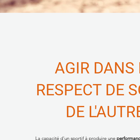
AGIR DANS 
RESPECT DE S
DE L'AUTR
La capacité d’un sportif à produire une
performanc